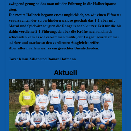
zwingend genug so das man mit der Führung in die Halbzeitpause
ging.
Die zweite Halbzeit begann etwas unglücklich, wo wir einen Elfmeter
verursachten der zu verhindern war, so geschah das 1:1 aber mit
Moral und Spielwitz sorgten die Rangers nach kurzer Zeit für die bis
dahin verdiente 2:1 Führung, da aber die Kräfte nach und nach
schwanden kam es wie es kommen mußte, der Gegner wurde immer
stärker und machte so den verdienten Ausgleichstreffer.
Aber alles in allem war es ein gerechtes Unentschieden.
Tore: Klaus Zilian und Roman Hofmann
Aktuell